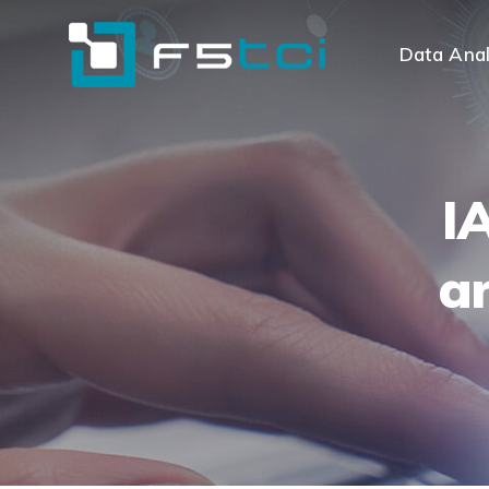
Data Anal
I
a