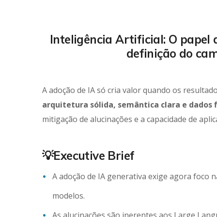
Inteligência Artificial: O pape
definição do cam
A adoção de IA só cria valor quando os resultado
arquitetura sólida, semântica clara e dados f
mitigação de alucinações e a capacidade de apli
💡Executive Brief
A adoção de IA generativa exige agora foco n
modelos.
As alucinações são inerentes aos Large Lan