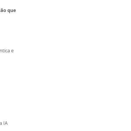
ção que
ntica e
a IA