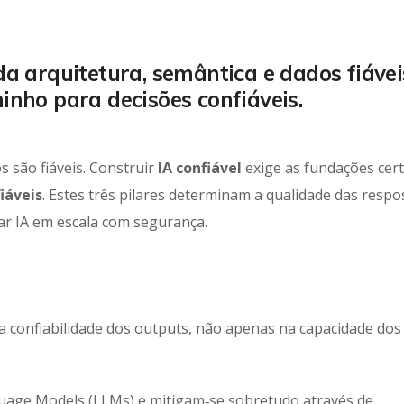
l da arquitetura, semântica e dados fiáve
inho para decisões confiáveis.
s são fiáveis. Construir
IA confiável
exige as fundações cert
iáveis
. Estes três pilares determinam a qualidade das respo
car IA em escala com segurança.
a confiabilidade dos outputs, não apenas na capacidade dos
guage Models (LLMs) e mitigam‑se sobretudo através de