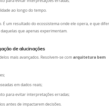
to para evitar interpretações erradas;
lidade ao longo do tempo.
. É um resultado do ecossistema onde ele opera, e que dife
l daquelas que apenas experimentam.
ação de alucinações
delos mais avançados. Resolvem-se com
arquitetura bem
es;
aseadas em dados reais;
to para evitar interpretações erradas;
vios antes de impactarem decisões.