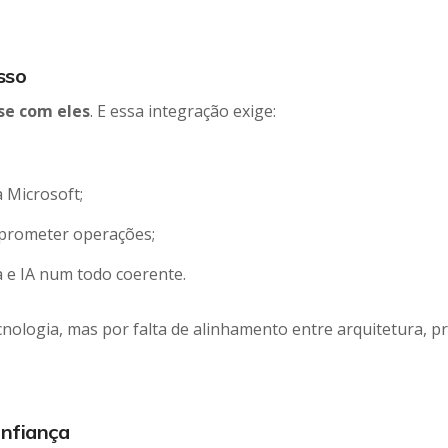
sso
se com eles
. E essa integração exige:
 Microsoft;
mprometer operações;
a e IA num todo coerente.
cnologia, mas por falta de alinhamento entre arquitetura, p
onfiança