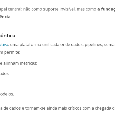
pel central: não como suporte invisível, mas como
a funda
ência
.
mântica
ativa
: uma plataforma unificada onde dados, pipelines, semâ
m permite:
 alinham métricas;
ados;
odelos.
a de dados e tornam-se ainda mais críticos com a chegada d